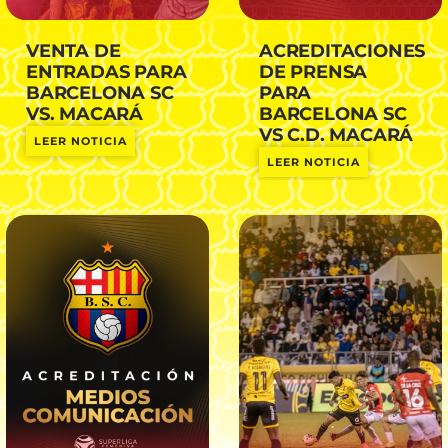
VENTA DE
ACREDITACIONES
ENTRADAS PARA
DE PRENSA
BARCELONA SC
PARA
VS. MACARÁ
BARCELONA SC
VS C.D. MACARÁ
LEER NOTICIA
LEER NOTICIA