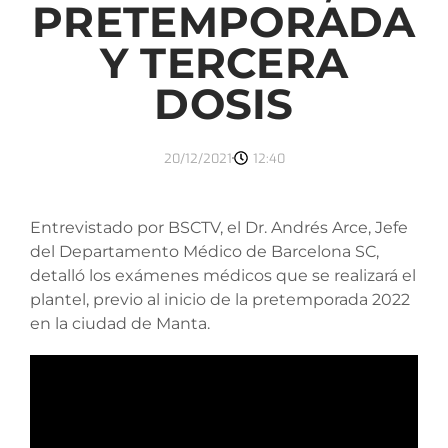
PRETEMPORADA
Y TERCERA
DOSIS
20/12/2021
12:40
Entrevistado por BSCTV, el Dr. Andrés Arce, Jefe
del Departamento Médico de Barcelona SC,
detalló los exámenes médicos que se realizará el
plantel, previo al inicio de la pretemporada 2022
en la ciudad de Manta.