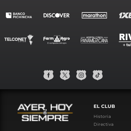
EL CLUB
Historia
Directiva