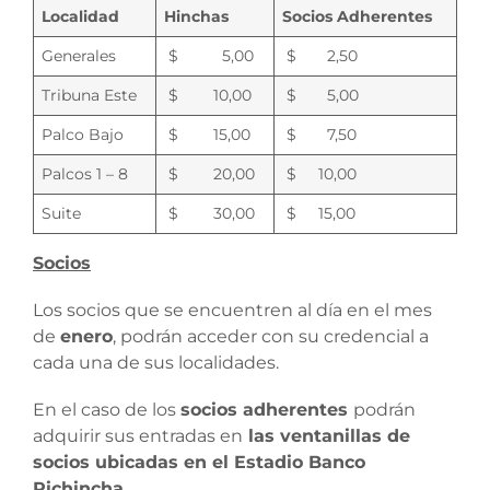
Localidad
Hinchas
Socios Adherentes
Generales
$ 5,00
$ 2,50
Tribuna Este
$ 10,00
$ 5,00
Palco Bajo
$ 15,00
$ 7,50
Palcos 1 – 8
$ 20,00
$ 10,00
Suite
$ 30,00
$ 15,00
Socios
Los socios que se encuentren al día en el mes
de
enero
, podrán acceder con su credencial a
cada una de sus localidades.
En el caso de los
socios adherentes
podrán
adquirir sus entradas en
las ventanillas de
socios ubicadas en el Estadio Banco
Pichincha.