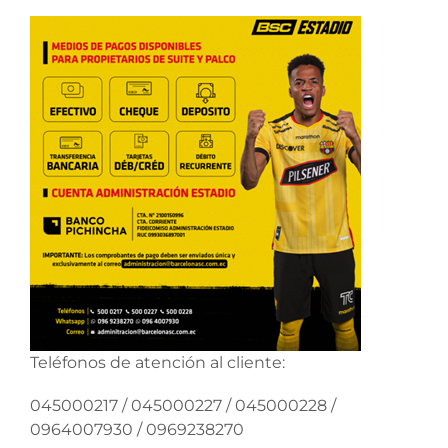
Teléfonos de atención al cliente:
045000217 / 045000227 / 045000228 /
0964007930 / 0969238270