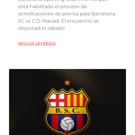
está habilitado el proceso de
acreditaciones de prensa para Barcelona
SC vs C.D. Macará. El encuentro se
disputará el sábado
SEGUIR LEYENDO