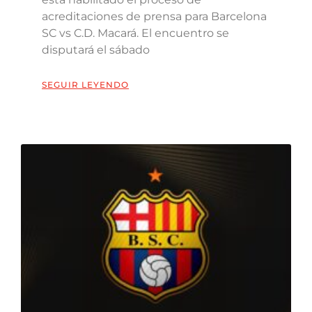
acreditaciones de prensa para Barcelona
SC vs C.D. Macará. El encuentro se
disputará el sábado
SEGUIR LEYENDO