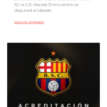
SC vs C.D. Macará. El encuentro se
disputará el sábado
SEGUIR LEYENDO