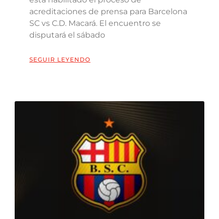
acreditaciones de prensa para Barcelona
SC vs C.D. Macará. El encuentro se
disputará el sábado
SEGUIR LEYENDO