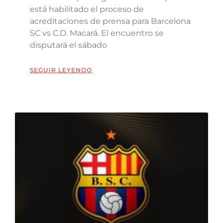
está habilitado el proceso de
acreditaciones de prensa para Barcelona
SC vs C.D. Macará. El encuentro se
disputará el sábado
SEGUIR LEYENDO