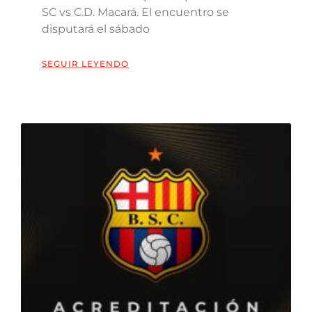
SC vs C.D. Macará. El encuentro se
disputará el sábado
SEGUIR LEYENDO