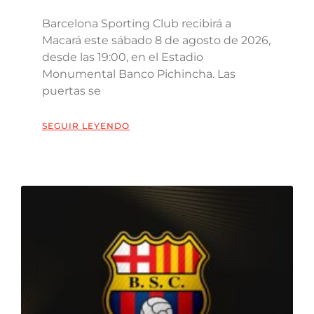
Barcelona Sporting Club recibirá a
Macará este sábado 8 de agosto de 2026,
desde las 19:00, en el Estadio
Monumental Banco Pichincha. Las
puertas se
SEGUIR LEYENDO