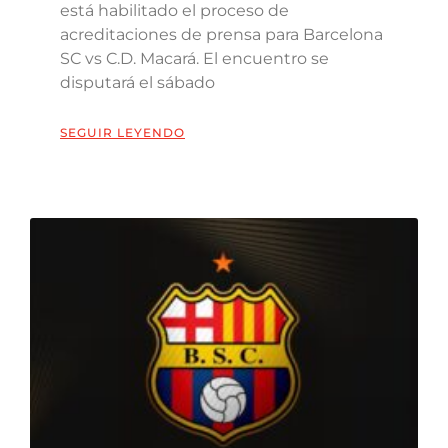
está habilitado el proceso de
acreditaciones de prensa para Barcelona
SC vs C.D. Macará. El encuentro se
disputará el sábado
SEGUIR LEYENDO