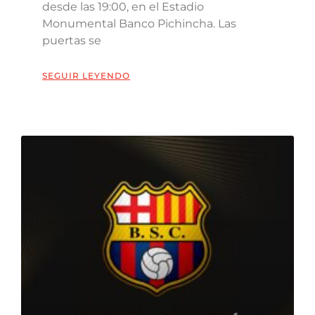
desde las 19:00, en el Estadio
Monumental Banco Pichincha. Las
puertas se
SEGUIR LEYENDO