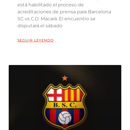
está habilitado el proceso de
acreditaciones de prensa para Barcelona
SC vs C.D. Macará. El encuentro se
disputará el sábado
SEGUIR LEYENDO