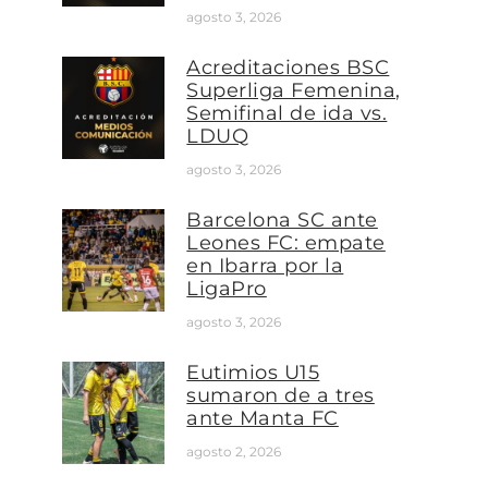
agosto 3, 2026
Acreditaciones BSC
Superliga Femenina,
Semifinal de ida vs.
LDUQ
agosto 3, 2026
Barcelona SC ante
Leones FC: empate
en Ibarra por la
LigaPro
agosto 3, 2026
Eutimios U15
sumaron de a tres
ante Manta FC
agosto 2, 2026