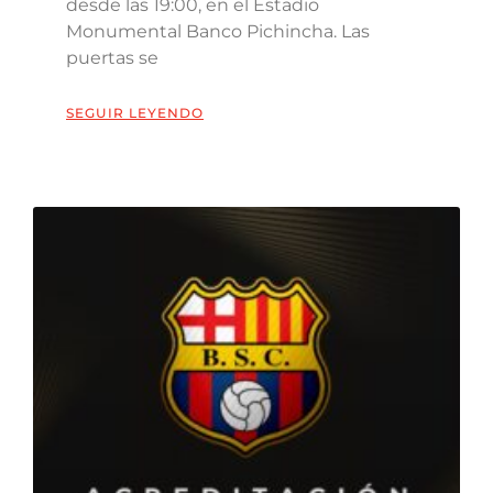
desde las 19:00, en el Estadio
Monumental Banco Pichincha. Las
puertas se
SEGUIR LEYENDO