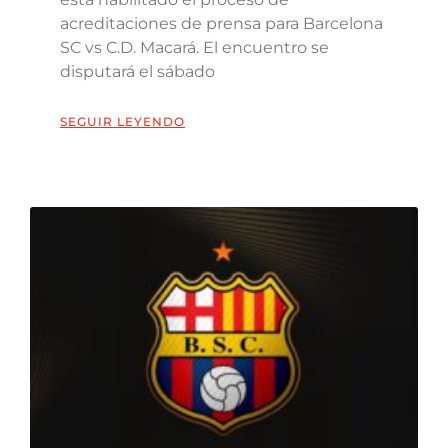
acreditaciones de prensa para Barcelona
SC vs C.D. Macará. El encuentro se
disputará el sábado
SEGUIR LEYENDO