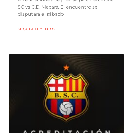
SC vs C.D. Macará. El encuentro se
disputará el sábado
SEGUIR LEYENDO