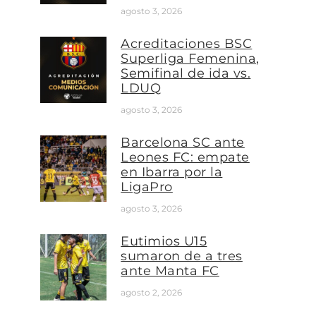
agosto 3, 2026
Acreditaciones BSC
Superliga Femenina,
Semifinal de ida vs.
LDUQ
agosto 3, 2026
Barcelona SC ante
Leones FC: empate
en Ibarra por la
LigaPro
agosto 3, 2026
Eutimios U15
sumaron de a tres
ante Manta FC
agosto 2, 2026