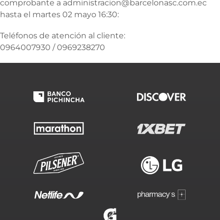
comprobante a administracion@barcelonasc.com.ec
hasta el martes 02 mayo 16:30:
Teléfonos de atención al cliente:
0964007930 / 0969238270