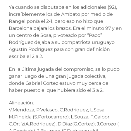
Ya cuando se disputaba en los adicionales (92),
increíblemente los de Ambato por medio de
Rangel ponía el 2-1, pero eso no hizo que
Barcelona bajara los brazos. Era el minuto 97 y en
un centro de Sosa, pivoteado por “Paco”
Rodríguez dejaba a su compatriota uruguayo
Agustín Rodríguez para con gran definición
escriba el 2 a 2.
En la última jugada del compromiso, se lo pudo
ganar luego de una gran jugada colectiva,
donde Gabriel Cortez estuvo muy cerca de
haber puesto el que hubiera sido el 3 a 2.
Alineación:
V.Mendoza; P.Velasco, C.Rodriguez, L.Sosa,
M.Pineida (S.Portocarrero); L.Souza, F.Gaibor,
C.Ortíz(A.Rodríguez), D.Díaz(G.Cortez); J.Corozo (
A.Preciado), J.Bauman (F.Fydriszewski).