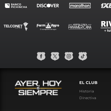
EL CLUB
Historia
Directiva