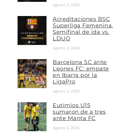
agosto 3, 2026
Acreditaciones BSC
Superliga Femenina,
Semifinal de ida vs.
LDUQ
agosto 3, 2026
Barcelona SC ante
Leones FC: empate
en Ibarra por la
LigaPro
agosto 3, 2026
Eutimios U15
sumaron de a tres
ante Manta FC
agosto 2, 2026