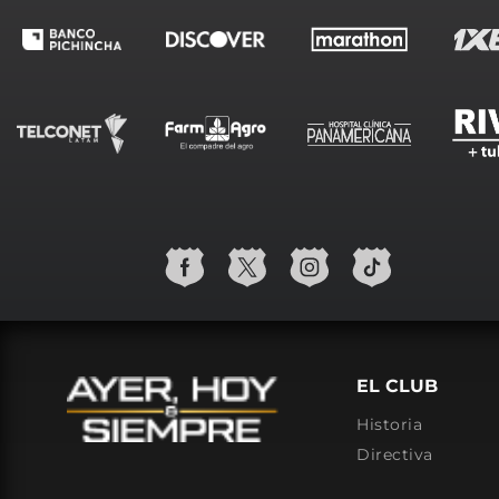
EL CLUB
Historia
Directiva