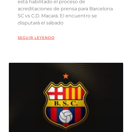
está habilitado el proceso de
acreditaciones de prensa para Barcelona
SC vs C.D. Macará. El encuentro se
disputará el sábado
SEGUIR LEYENDO