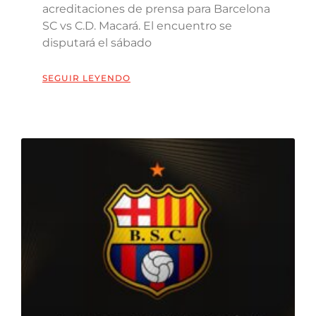
acreditaciones de prensa para Barcelona
SC vs C.D. Macará. El encuentro se
disputará el sábado
SEGUIR LEYENDO