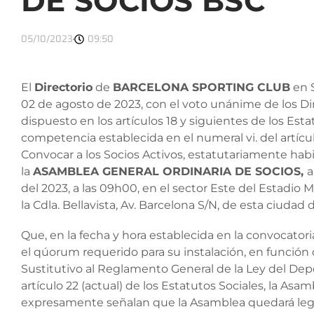
DE SOCIOS BSC
05/10/2023
09:50
El
Directorio
de
BARCELONA SPORTING CLUB
en S
02 de agosto de 2023, con el voto unánime de los Di
dispuesto en los artículos 18 y siguientes de los Estat
competencia establecida en el numeral vi. del artíc
Convocar a los Socios Activos, estatutariamente hab
la
ASAMBLEA GENERAL ORDINARIA DE SOCIOS
,
a
del 2023, a las 09h00, en el sector Este del Estadi
la Cdla. Bellavista, Av. Barcelona S/N, de esta ciudad
Que, en la fecha y hora establecida en la convocatori
el qúorum requerido para su instalación, en función 
Sustitutivo al Reglamento General de la Ley del Depo
artículo 22 (actual) de los Estatutos Sociales, la Asa
expresamente señalan que la Asamblea quedará legal