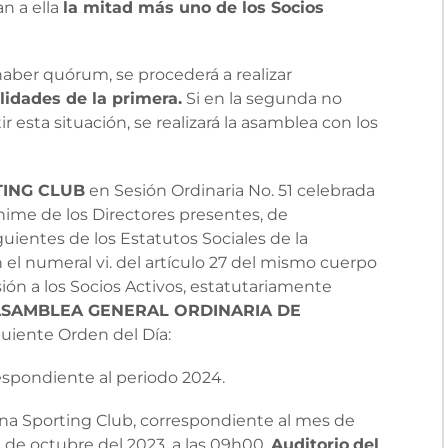
n a ella
la mitad más uno de los Socios
ber quórum, se procederá a realizar
idades de la primera.
Si en la segunda no
r esta situación, se realizará la asamblea con los
ING CLUB
en Sesión Ordinaria No. 51 celebrada
nime de los Directores presentes, de
guientes de los Estatutos Sociales de la
 el numeral vi. del artículo 27 del mismo cuerpo
ión a los Socios Activos, estatutariamente
SAMBLEA GENERAL ORDINARIA DE
guiente Orden del Día:
espondiente al periodo 2024.
ona Sporting Club, correspondiente al mes de
1 de octubre del 2023, a las 09h00,
Auditorio
del