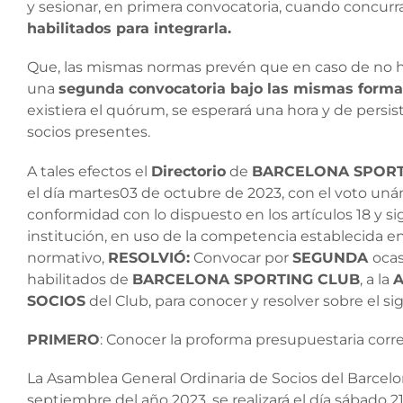
y sesionar, en primera convocatoria, cuando concurra
habilitados para integrarla.
Que, las mismas normas prevén que en caso de no ha
una
segunda convocatoria bajo las mismas formal
existiera el quórum, se esperará una hora y de persisti
socios presentes.
A tales efectos el
Directorio
de
BARCELONA SPORT
el día martes03 de octubre de 2023, con el voto uná
conformidad con lo dispuesto en los artículos 18 y si
institución, en uso de la competencia establecida en
normativo,
RESOLVIÓ:
Convocar por
SEGUNDA
ocas
habilitados de
BARCELONA SPORTING CLUB
, a la
A
SOCIOS
del Club, para conocer y resolver sobre el si
PRIMERO
: Conocer la proforma presupuestaria corr
La Asamblea General Ordinaria de Socios del Barcel
septiembre del año 2023, se realizará el día sábado 2