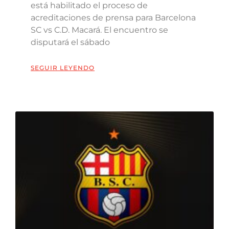
está habilitado el proceso de
acreditaciones de prensa para Barcelona
SC vs C.D. Macará. El encuentro se
disputará el sábado
SEGUIR LEYENDO