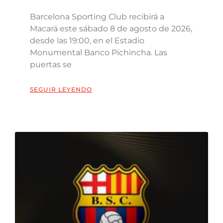
Barcelona Sporting Club recibirá a
Macará este sábado 8 de agosto de 2026,
desde las 19:00, en el Estadio
Monumental Banco Pichincha. Las
puertas se
SEGUIR LEYENDO