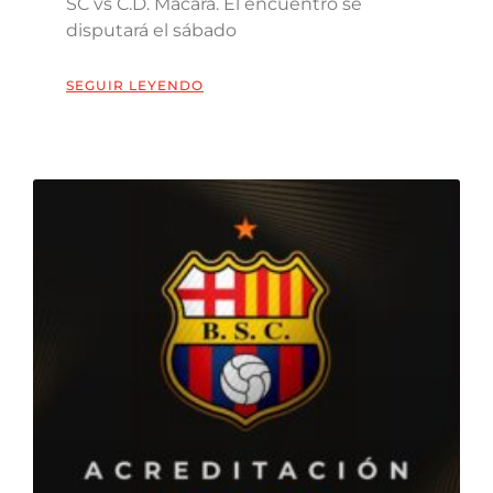
SC vs C.D. Macará. El encuentro se
disputará el sábado
SEGUIR LEYENDO