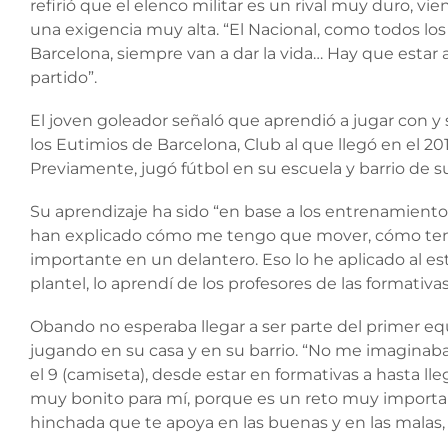
refirió que el elenco militar es un rival muy duro, v
una exigencia muy alta. “El Nacional, como todos los 
Barcelona, siempre van a dar la vida… Hay que estar a
partido”.
El joven goleador señaló que aprendió a jugar con y s
los Eutimios de Barcelona, Club al que llegó en el 201
Previamente, jugó fútbol en su escuela y barrio de s
Su aprendizaje ha sido “en base a los entrenamientos
han explicado cómo me tengo que mover, cómo teng
importante en un delantero. Eso lo he aplicado al es
plantel, lo aprendí de los profesores de las formativa
Obando no esperaba llegar a ser parte del primer equ
jugando en su casa y en su barrio. “No me imaginaba 
el 9 (camiseta), desde estar en formativas a hasta ll
muy bonito para mí, porque es un reto muy importan
hinchada que te apoya en las buenas y en las malas, e