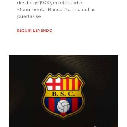
desde las 19:00, en el Estadio
Monumental Banco Pichincha. Las
puertas se
SEGUIR LEYENDO