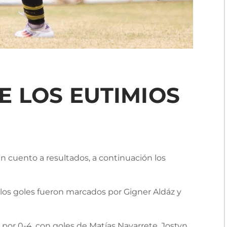
 LOS EUTIMIOS
 cuento a resultados, a continuación los
 los goles fueron marcados por Gigner Aldáz y
 por 0-4, con goles de Matías Navarrete, Jostyn