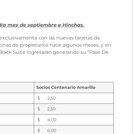
l día mes de septiembre e Hinchas.
á exclusivamente con las nuevas tarjetas de
cinas de propietarios hace algunos meses, y en
y Black Suite ingresarán generando su “Pase De
Socios Centenario Amarillo
$ 2,50
$ 2,50
$ 4,00
$ 6,00