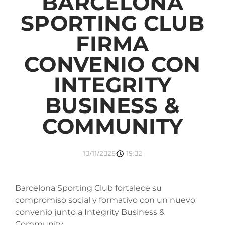
BARCELONA
SPORTING CLUB
FIRMA
CONVENIO CON
INTEGRITY
BUSINESS &
COMMUNITY
10/11/2025
19:02
Barcelona Sporting Club fortalece su
compromiso social y formativo con un nuevo
convenio junto a Integrity Business &
Community.