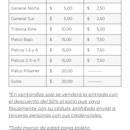
General Norte
$ 5,00
$ 2,50
General Sur
$ 5,00
$ 2,50
Tribuna Este
$ 10,00
$ 5,00
Palco Bajo
$ 15,00
$ 7,50
Palcos 1-5 y 6
$ 15,00
$ 7,50
Palcos 2-3-4-7
$ 15,00
$ 7,50
Palco Pilsener
$ 20,00
———-
Suite
$ 20,00
———-
*En ventanillas solo se venderá la entrada con
el descuento del 50% al socio que vaya
físicamente con su cédula, prohibido enviar a
terceras personas con sus credenciales.
*Todo menor de edad paga boleto.