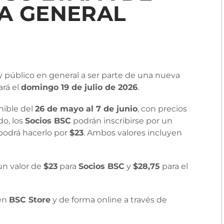
TA GENERAL
 y público en general a ser parte de una nueva
ará el
domingo 19 de julio de 2026
.
onible del
26 de mayo al 7 de junio
, con precios
do, los
Socios BSC
podrán inscribirse por un
odrá hacerlo por
$23
. Ambos valores incluyen
 un valor de
$23
para
Socios BSC
y
$28,75
para el
 en
BSC Store
y de forma online a través de