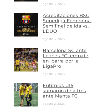
agosto 3, 2026
Acreditaciones BSC
Superliga Femenina,
Semifinal de ida vs.
LDUQ
agosto 3, 2026
Barcelona SC ante
Leones FC: empate
en Ibarra por la
LigaPro
agosto 3, 2026
Eutimios U15
sumaron de a tres
ante Manta FC
agosto 2, 2026