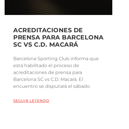
ACREDITACIONES DE
PRENSA PARA BARCELONA
SC VS C.D. MACARÁ
Barcelona Sporting Club informa que
está habilitado el proceso de
acreditaciones de prensa para
Barcelona SC vs C.D. Macará. El
encuentro se disputará el sábado
SEGUIR LEYENDO