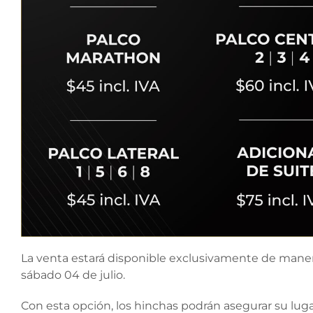
La venta estará disponible exclusivamente de manera
sábado 04 de julio.
Con esta opción, los hinchas podrán asegurar su lug