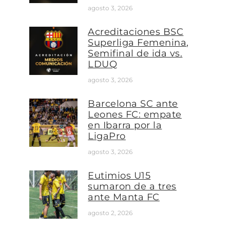
agosto 3, 2026
Acreditaciones BSC
Superliga Femenina,
Semifinal de ida vs.
LDUQ
agosto 3, 2026
Barcelona SC ante
Leones FC: empate
en Ibarra por la
LigaPro
agosto 3, 2026
Eutimios U15
sumaron de a tres
ante Manta FC
agosto 2, 2026