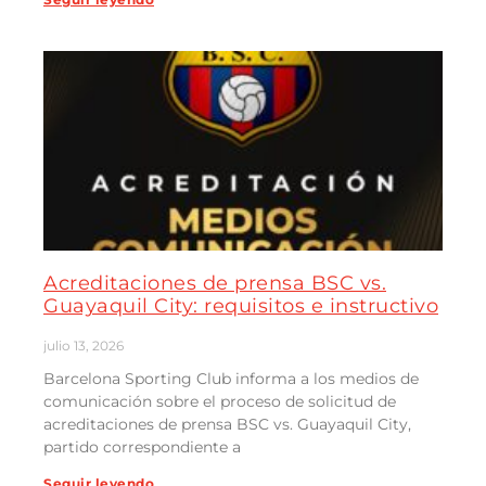
Acreditaciones de prensa BSC vs.
Guayaquil City: requisitos e instructivo
julio 13, 2026
Barcelona Sporting Club informa a los medios de
comunicación sobre el proceso de solicitud de
acreditaciones de prensa BSC vs. Guayaquil City,
partido correspondiente a
Seguir leyendo