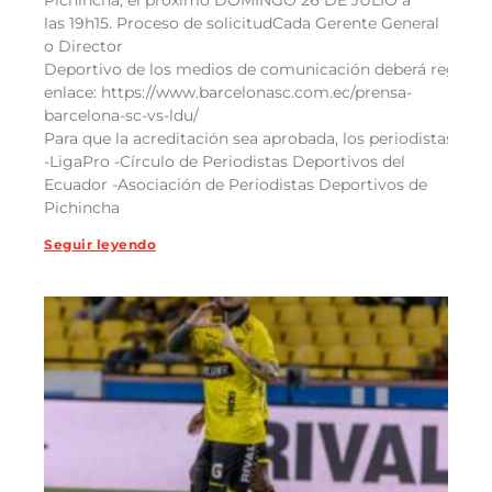
las 19h15. Proceso de solicitudCada Gerente General
o Director
Deportivo de los medios de comunicación deberá registra
enlace: https://www.barcelonasc.com.ec/prensa-
barcelona-sc-vs-ldu/
Para que la acreditación sea aprobada, los periodistas deb
-LigaPro -Círculo de Periodistas Deportivos del
Ecuador -Asociación de Periodistas Deportivos de
Pichincha
Seguir leyendo