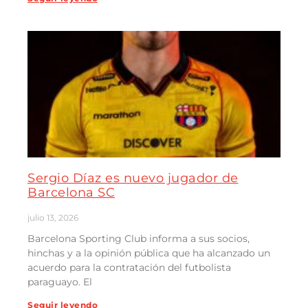
Sergio Díaz es nuevo jugador de
Barcelona SC
julio 13, 2026
Barcelona Sporting Club informa a sus socios,
hinchas y a la opinión pública que ha alcanzado un
acuerdo para la contratación del futbolista
paraguayo. El
Seguir leyendo