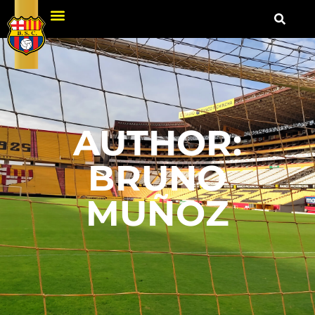
AUTHOR:
BRUNO
MUÑOZ