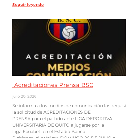
Seguir leyendo
Acreditaciones Prensa BSC
julio 20, 2026
Se informa a los medios de comunicación los requisitos e 
la solicitud de ACREDITACIONES DE
PRENSA para el partido ante LIGA DEPORTIVA
UNIVERSITARIA DE QUITO a jugarse por la
Liga Ecuabet en el Estadio Banco
Pichincha, el próximo DOMINGO 26 DE JULIO a