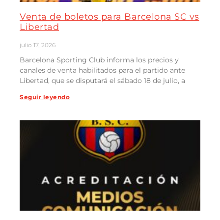
Venta de boletos para Barcelona SC vs
Libertad
julio 17, 2026
Barcelona Sporting Club informa los precios y
canales de venta habilitados para el partido ante
Libertad, que se disputará el sábado 18 de julio, a
Seguir leyendo