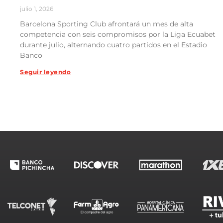
julio 1, 2026
Barcelona Sporting Club afrontará un mes de alta
competencia con seis compromisos por la Liga Ecuabet
durante julio, alternando cuatro partidos en el Estadio
Banco
Seguir leyendo